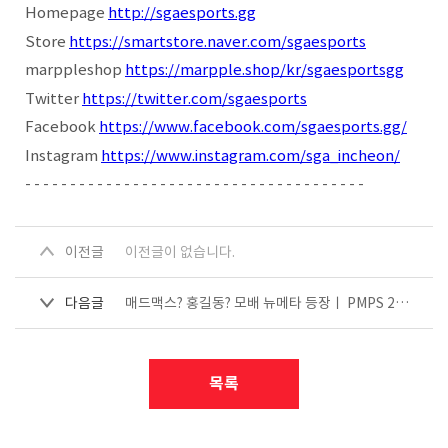
Homepage
http://sgaesports.gg
Store
https://smartstore.naver.com/sgaesports
marppleshop
https://marpple.shop/kr/sgaesportsgg
Twitter
https://twitter.com/sgaesports
Facebook
https://www.facebook.com/sgaesports.gg/
Instagram
https://www.instagram.com/sga_incheon/
- - - - - - - - - - - - - - - - - - - - - - - - - - - - - - - - - - - - - -
이전글
이전글이 없습니다.
다음글
매드맥스? 홍길동? 모배 뉴메타 등장ㅣ PMPS 2022 시즌 2 2주 차
목록