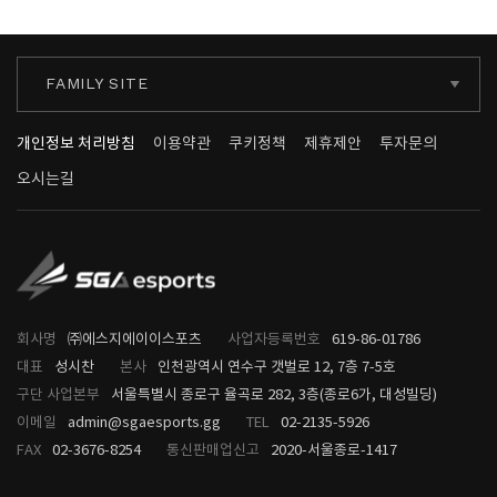
FAMILY SITE
개인정보 처리방침
이용약관
쿠키정책
제휴제안
투자문의
오시는길
회사명
㈜에스지에이이스포츠
사업자등록번호
619-86-01786
대표
성시찬
본사
인천광역시 연수구 갯벌로 12, 7층 7-5호
구단 사업본부
서울특별시 종로구 율곡로 282, 3층(종로6가, 대성빌딩)
이메일
admin@sgaesports.gg
TEL
02-2135-5926
FAX
02-3676-8254
통신판매업신고
2020-서울종로-1417