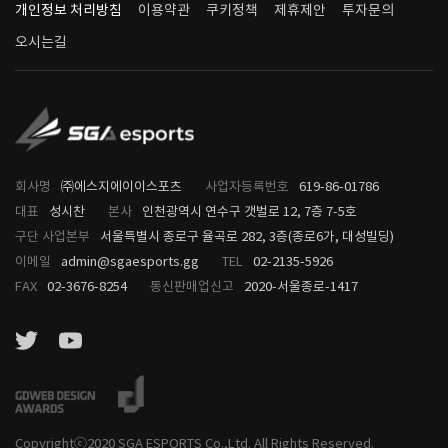
개인정보 처리방침
이용약관
쿠키정책
제휴제안
투자문의
오시는길
회사명
㈜에스지에이이스포츠
사업자등록번호
619-86-01786
대표
성시찬
본사
인천광역시 연수구 갯벌로 12, 7층 7-5호
구단 사업본부
서울특별시 종로구 율곡로 282, 3층(종로6가, 대성빌딩)
이메일
admin@sgaesports.gg
TEL
02-2135-5926
FAX
02-3676-8254
통신판매업신고
2020-서울종로-1417
Copyrightⓒ2020
SGA ESPORTS Co.,Ltd.
All Rights Reserved.