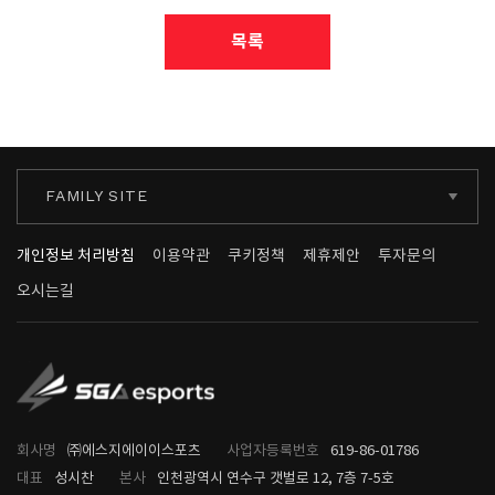
목록
FAMILY SITE
개인정보 처리방침
이용약관
쿠키정책
제휴제안
투자문의
오시는길
회사명
㈜에스지에이이스포츠
사업자등록번호
619-86-01786
대표
성시찬
본사
인천광역시 연수구 갯벌로 12, 7층 7-5호