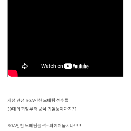
개성 만점 SGA인천 모배팀 선수들
30대의 희망부터 공식 귀염둥이까지??
SGA인천 모배팀을 싹~ 파헤쳐봅시다!!!!!