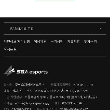
FAMILY SITE
개인정보 처리방침
이용약관
쿠키정책
제휴제안
투자문의
오시는길
회사명
㈜에스지에이이스포츠
사업자등록번호
619-86-01786
대표
성시찬
본사
인천광역시 연수구 갯벌로 12, 7층 7-5호
구단 사업본부
서울특별시 종로구 율곡로 282, 3층(종로6가, 대성빌딩)
이메일
admin@sgaesports.gg
TEL
02-2135-5926
FAX
02-3676-8254
통신판매업신고
2020-서울종로-1417