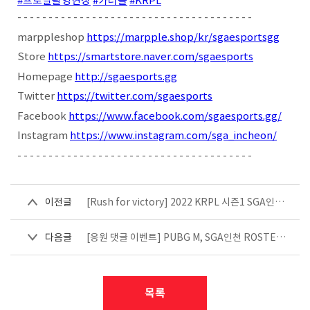
#프로필촬영현장
#카러플
#KRPL
- - - - - - - - - - - - - - - - - - - - - - - - - - - - - - - - - - - - - -
marppleshop
https://marpple.shop/kr/sgaesportsgg
Store
https://smartstore.naver.com/sgaesports
Homepage
http://sgaesports.gg
Twitter
https://twitter.com/sgaesports
Facebook
https://www.facebook.com/sgaesports.gg/
Instagram
https://www.instagram.com/sga_incheon/
- - - - - - - - - - - - - - - - - - - - - - - - - - - - - - - - - - - - - -
이전글
[Rush for victory] 2022 KRPL 시즌1 SGA인천 ROSTER!ㅣ응원 댓글 이벤
다음글
[응원 댓글 이벤트] PUBG M, SGA인천 ROSTER!ㅣPMPS 2022
목록