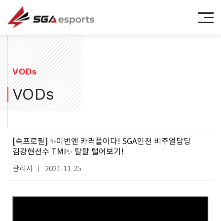
㈜에스지에이이스포츠
VODs
VODs
[슥프로필] ✨이번엔 카러플이다! SGA인천 비주얼담당
김강현선수 TMI✨ 탈탈 털어보기!
관리자
2021-11-25