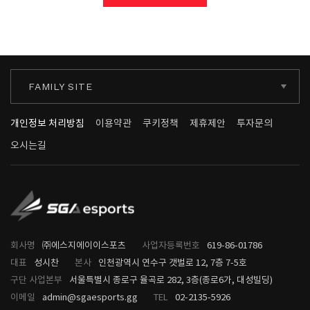
FAMILY SITE
개인정보 처리방침
이용약관
쿠키정책
제휴제안
투자문의
오시는길
회사명
㈜에스지에이이스포츠
사업자등록번호
619-86-01786
대표
성시찬
본사
인천광역시 연수구 갯벌로 12, 7층 7-5호
구단 사업본부
서울특별시 종로구 율곡로 282, 3층(종로6가, 대성빌딩)
이메일
admin@sgaesports.gg
TEL
02-2135-5926